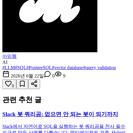
아임웹
AI
#
LLM
#
SQL
#
PostgreSQL
#
vector database
#
query validation
2026년 6월 22일
0
9
0
관련 추천 글
Slack 봇 쿼리곰: 없으면 안 되는 봇이 되기까지
Slack에서 자연어로 SQL을 실행하는 봇 쿼리곰을 전사 필수
도구로 만든 사례를 다뤘습니다. 멀티에이전트 검증, Hybrid