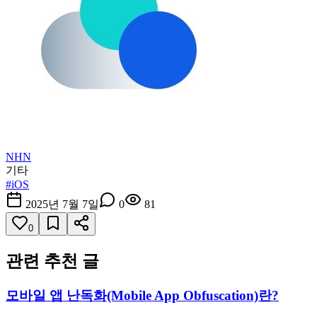
NHN
기타
#
iOS
2025년 7월 7일
0
81
0
관련 추천 글
모바일 앱 난독화(Mobile App Obfuscation)란?