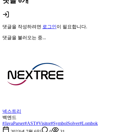
댓글
0
개
댓글을 작성하려면
로그인
이 필요합니다.
댓글을 불러오는 중...
넥스트리
백엔드
#
JavaParser
#
AST
#
Visitor
#
SymbolSolver
#
Lombok
2023년 7월 6일
0
31