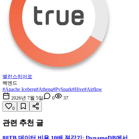
밸런스히어로
백엔드
#
Apache Iceberg
#
Athena
#
PySpark
#
Hive
#
Airflow
2026년 7월 5일
0
37
0
관련 추천 글
80TB 데이터 비용 10배 절감기: DynamoDB에서