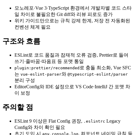
모노레포·Vue 3·TypeScript 환경에서 개발자별 코드 스타
일 차이로 불필요한 Git diff와 리뷰 피로도 증가
위키 가이드만으로는 규칙 강제 한계, 저장 전 자동화된
컨벤션 체계 필요
구조와 흐름
ESLint로 코드 품질과 잠재적 오류 검증, Prettier로 들여
쓰기·줄바꿈·따옴표 등 포맷 통일
로 충돌 최소화, Vue SFC
plugin:prettier/recommended
는
와
vue-eslint-parser
@typescript-eslint/parser
분리 구성
EditorConfig와 IDE 설정으로 VS Code·IntelliJ 간 포맷 차
이 보정
주의할 점
ESLint 9 이상은 Flat Config 권장,
Legacy
.eslintrc
Config와 차이 확인 필요
초기 도입 시
,
, 컴포넌트 네이밍 규칙 등
any
console.log