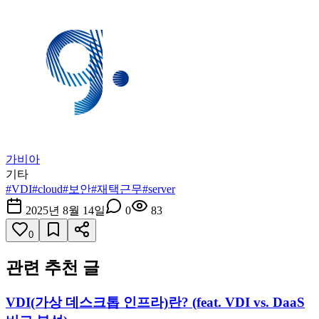
가비아
기타
#
VDI
#
cloud
#
보안
#
재택근무
#
server
2025년 8월 14일
0
83
0
관련 추천 글
VDI(가상 데스크톱 인프라)란? (feat. VDI vs. DaaS