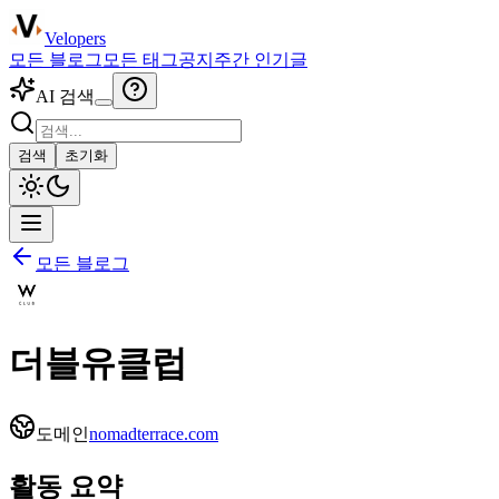
Velopers
모든 블로그
모든 태그
공지
주간 인기글
AI 검색
검색
초기화
모든 블로그
더블유클럽
도메인
nomadterrace.com
활동 요약