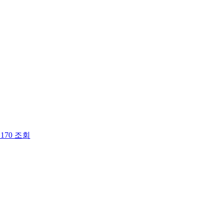
회
170
조회