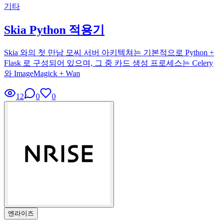
기타
Skia Python 적용기
Skia 와의 첫 만남 모씨 서버 아키텍쳐는 기본적으로 Python +
Flask 로 구성되어 있으며, 그 중 카드 생성 프로세스는 Celery
와 ImageMagick + Wan
12
0
0
엔라이즈