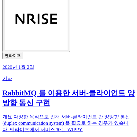
엔라이즈
2020년 1월 2일
기타
RabbitMQ 를 이용한 서버-클라이언트 양
방향 통신 구현
개요 다양한 목적으로 인해 서버-클라이언트 간 양방향 통신
(duplex communication system) 을 필요로 하는 경우가 있습니
다. 엔라이즈에서 서비스 하는 WIPPY