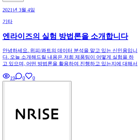
2021년 3월 4일
기타
엔라이즈의 실험 방법론을 소개합니다
안녕하세요. 위피/콰트의 데이터 분석을 맡고 있는 신민용입니
다. 오늘 소개해드릴 내용은 저희 제품팀이 어떻게 실험을 하
고 있으며, 어떤 방법론을 활용하여 진행하고 있는지에 대해서
19
0
0