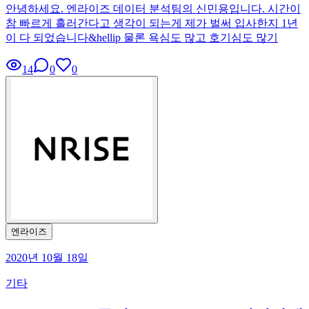
안녕하세요. 엔라이즈 데이터 분석팀의 신민용입니다. 시간이
참 빠르게 흘러간다고 생각이 되는게 제가 벌써 입사한지 1년
이 다 되었습니다&hellip 물론 욕심도 많고 호기심도 많기
14
0
0
엔라이즈
2020년 10월 18일
기타