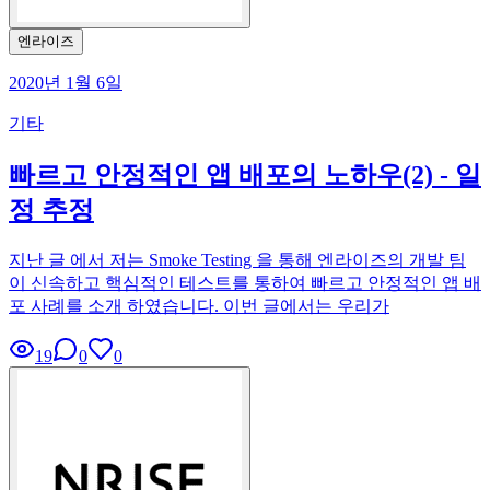
엔라이즈
2020년 1월 6일
기타
빠르고 안정적인 앱 배포의 노하우(2) - 일
정 추정
지난 글 에서 저는 Smoke Testing 을 통해 엔라이즈의 개발 팀
이 신속하고 핵심적인 테스트를 통하여 빠르고 안정적인 앱 배
포 사례를 소개 하였습니다. 이번 글에서는 우리가
19
0
0