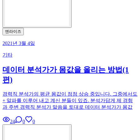
엔라이즈
2021년 3월 4일
기타
데이터 분석가가 몸값을 올리는 방법(1
편)
경력직 분석가의 평균 몸값이 점점 상승 중입니다. 그중에서도
+ 알파를 이루어 내고 계신 분들이 있죠. 분석가답게 제 경험
과 주변 경력직 분석가 말씀을 토대로 데이터 분석가가 몸값
24
0
0