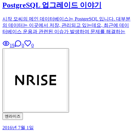
PostgreSQL 업그레이드 이야기
시작 모씨의 메인 데이터베이스는 PostgreSQL 입니다. 대부분
의 데이터는 이곳에서 저장, 관리되고 있는데요, 최근에 데이
터베이스 운용과 관련된 이슈가 발생하여 문제를 해결하는
19
0
0
엔라이즈
2016년 7월 1일