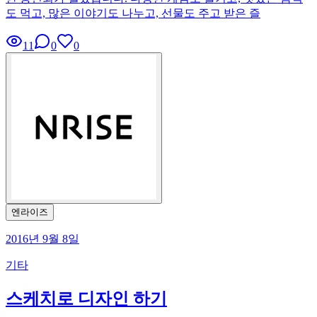
도 먹고, 많은 이야기도 나누고, 선물도 주고 받은 즐
11
0
0
엔라이즈
2016년 9월 8일
기타
스케치로 디자인 하기