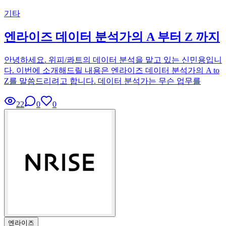
기타
엔라이즈 데이터 분석가의 A 부터 Z 까지
안녕하세요. 위피/콰트의 데이터 분석을 맡고 있는 신민용입니
다. 이번에 소개해드릴 내용은 엔라이즈 데이터 분석가의 A to
Z를 말씀드리려고 합니다. 데이터 분석가는 무슨 업무를
22
0
0
엔라이즈