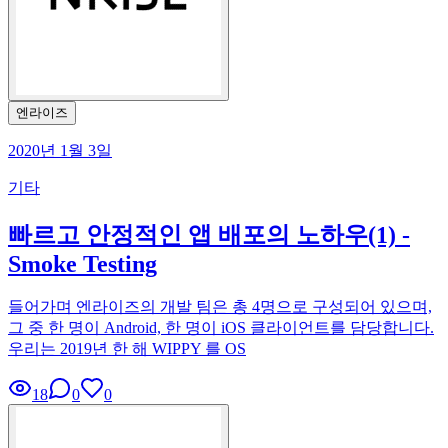
엔라이즈
2020년 1월 3일
기타
빠르고 안정적인 앱 배포의 노하우(1) -
Smoke Testing
들어가며 엔라이즈의 개발 팀은 총 4명으로 구성되어 있으며,
그 중 한 명이 Android, 한 명이 iOS 클라이언트를 담당합니다.
우리는 2019년 한 해 WIPPY 를 OS
18
0
0