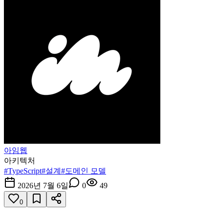
아임웹
아키텍처
#
TypeScript
#
설계
#
도메인 모델
2026년 7월 6일
0
49
0