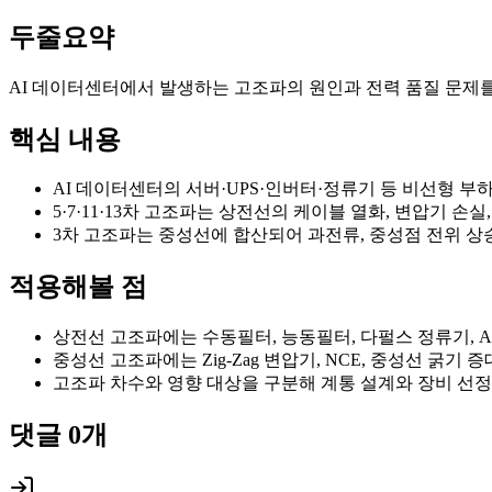
두줄요약
AI 데이터센터에서 발생하는 고조파의 원인과 전력 품질 문제를
핵심 내용
AI 데이터센터의 서버·UPS·인버터·정류기 등 비선형 
5·7·11·13차 고조파는 상전선의 케이블 열화, 변압기 손
3차 고조파는 중성선에 합산되어 과전류, 중성점 전위 상
적용해볼 점
상전선 고조파에는 수동필터, 능동필터, 다펄스 정류기, ACL/
중성선 고조파에는 Zig-Zag 변압기, NCE, 중성선 굵기 
고조파 차수와 영향 대상을 구분해 계통 설계와 장비 선
댓글
0
개